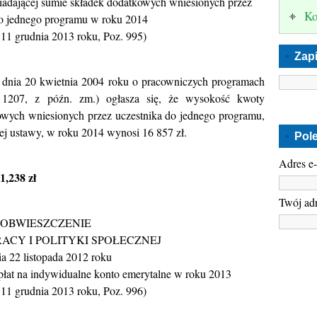
adającej sumie składek dodatkowych wniesionych przez
Ko
do jednego programu w roku 2014
 11 grudnia 2013 roku, Poz. 995)
Zapi
z dnia 20 kwietnia 2004 roku o pracowniczych programach
 1207, z późn. zm.) ogłasza się, że wysokość kwoty
owych wniesionych przez uczestnika do jednego programu,
nej ustawy, w roku 2014 wynosi 16 857 zł.
Pol
Adres e
1,238 zł
Twój adr
OBWIESZCZENIE
RACY I POLITYKI SPOŁECZNEJ
ia 22 listopada 2012 roku
łat na indywidualne konto emerytalne w roku 2013
 11 grudnia 2013 roku, Poz. 996)