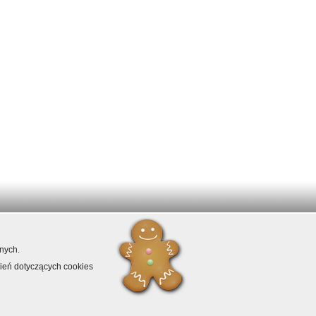
2 675 82 38
nych.
2 675 82 39
ontakt@doradcappe.pl
wień dotyczących cookies
arszawa, ul. Solec 38