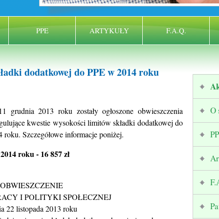
PPE
ARTYKUŁY
F.A.Q.
kładki dodatkowej do PPE w 2014 roku
Ak
O 
11 grudnia 2013 roku zostały ogłoszone obwieszczenia
regulujące kwestie wysokości limitów składki dodatkowej do
P
 roku. Szczegółowe informacje poniżej.
2014 roku - 16 857 zł
Ar
F.
OBWIESZCZENIE
RACY I POLITYKI SPOŁECZNEJ
Pa
ia 22 listopada 2013 roku