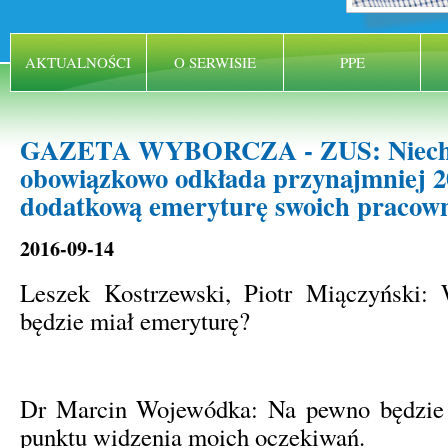
AKTUALNOŚCI
O SERWISIE
PPE
GAZETA WYBORCZA - ZUS: Niech 
obowiązkowo odkłada przynajmniej 20
dodatkową emeryturę swoich pracow
2016-09-14
Leszek Kostrzewski, Piotr Miączyński:
będzie miał emeryturę?
Dr Marcin Wojewódka: Na pewno będzie 
punktu widzenia moich oczekiwań.