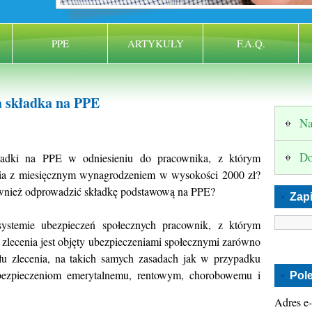
PPE
ARTYKUŁY
F.A.Q.
a składka na PPE
Na
Do
adki na PPE w odniesieniu do pracownika, z którym
ia z miesięcznym wynagrodzeniem w wysokości 2000 zł?
wnież odprowadzić składkę podstawową na PPE?
Zapi
ystemie ubezpieczeń społecznych pracownik, z którym
lecenia jest objęty ubezpieczeniami społecznymi zarówno
ułu zlecenia, na takich samych zasadach jak w przypadku
bezpieczeniom emerytalnemu, rentowym, chorobowemu i
Pol
Adres e