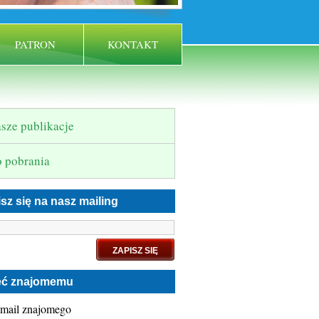
PATRON
KONTAKT
sze publikacje
 pobrania
sz się na nasz mailing
eć znajomemu
-mail znajomego