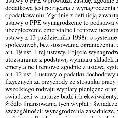
ustawy o PPE wprowadza zasadę, zgodnie z
dodatkowa jest potrącana z wynagrodzenia 
opodatkowaniu. Zgodnie z definicją zawart
ustawy o PPE wynagrodzenie to podstawa 
ubezpieczenie emerytalne i rentowe uczest
ustawy z 13 października 1998r. o systemi
społecznych, bez stosowania ograniczenia
art. 19 ust. 1 tej ustawy. Pojęcie wynagrodz
utożsamiane z podstawą wymiaru składek n
emerytalne i rentowe zgodnie z ustawą sys
art. 12 ust. 1 ustawy o podatku dochodowy
fizycznych za przychody ze stosunku pracy
wszelkiego rodzaju wypłaty pieniężne oraz
świadczeń w naturze bądź ich ekwiwalenty
źródło finansowania tych wypłat i świadcze
szczególności: wynagrodzenia zasadnicze,