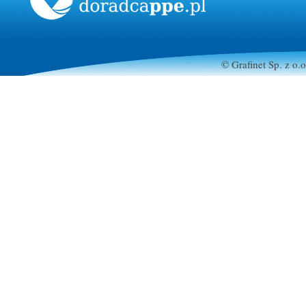
© Grafinet Sp. z o.o